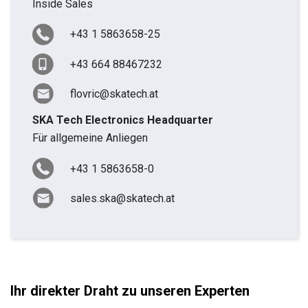
Inside Sales
+43 1 5863658-25
+43 664 88467232
flovric@skatech.at
SKA Tech Electronics Headquarter
Für allgemeine Anliegen
+43 1 5863658-0
sales.ska@skatech.at
Ihr direkter Draht zu unseren Experten