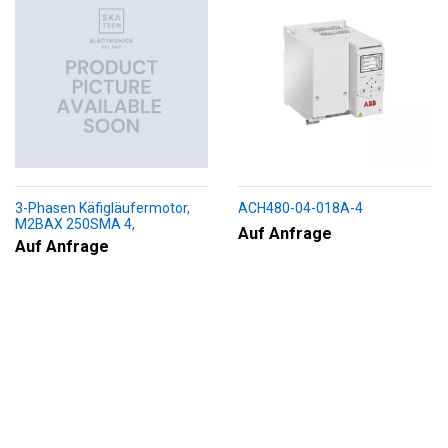
3-Phasen Käfigläufermotor,
ACH480-04-018A-4
M2BAX 250SMA 4,
Auf Anfrage
+188+230+451+009
Auf Anfrage