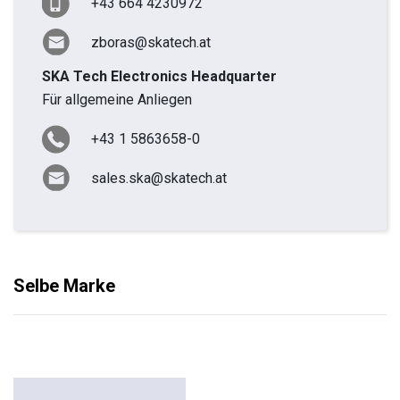
+43 664 4230972
zboras@skatech.at
SKA Tech Electronics Headquarter
Für allgemeine Anliegen
+43 1 5863658-0
sales.ska@skatech.at
Selbe Marke