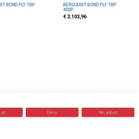
ST BOND PLY TBP
BERGQUIST BOND PLY TBP
400P
€ 2.103,96
all
Deny
No, adjust
Newsletter
Anmelden