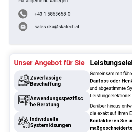
Für allgemeine Anliegen
+43 1 5863658-0
sales.ska@skatech.at
Unser Angebot für Sie
Leistungsele
Gemeinsam mit führ
Zuverlässige
Danfoss oder Hen
Beschaffung
und abgestimmte Sy
Leistungselektronik.
Anwendungsspezifisc
he Beratung
Darüber hinaus entw
die exakt auf Ihren 
Individuelle
Kontaktieren Sie un
Systemlösungen
maßgeschneiderte