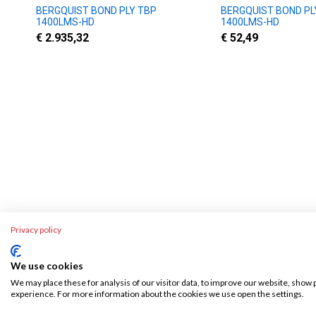
BERGQUIST BOND PLY TBP
BERGQUIST BOND PL
1400LMS-HD
1400LMS-HD
€ 2.935,32
€ 52,49
Privacy policy
We use cookies
Über SKA-Tech
Rechtl
We may place these for analysis of our visitor data, to improve our website, show 
experience. For more information about the cookies we use open the settings.
Effiziente Warenbeschaffung leicht gemacht –
AGB
SKA Tech übernimmt Ihren gesamten
Widerruf