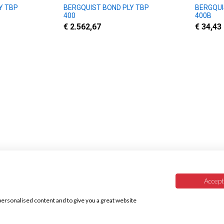
Y TBP
BERGQUIST BOND PLY TBP
BERGQUI
400
400B
€ 2.562,67
€ 34,43
Accept 
iches
Service
personalised content and to give you a great website
Versandkosten
Reklamation