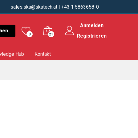
sales.ska@skatech.at
| +43 1 5863658-0
Anmelden
hen
0
21
Registrieren
wledge Hub
Kontakt