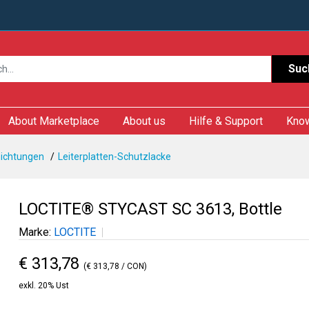
Suc
About Marketplace
About us
Hilfe & Support
Kno
hichtungen
Leiterplatten-Schutzlacke
LOCTITE® STYCAST SC 3613, Bottle
Marke:
LOCTITE
€ 313,78
(€ 313,78 / CON)
exkl. 20% Ust