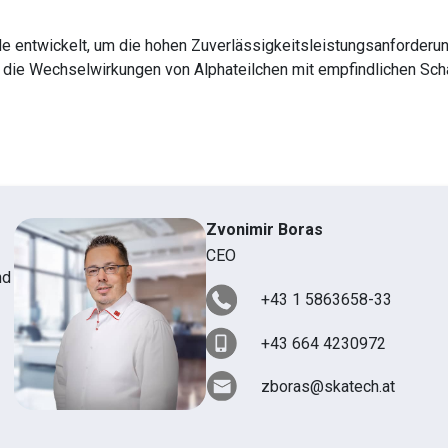
entwickelt, um die hohen Zuverlässigkeitsleistungsanforderu
rt die Wechselwirkungen von Alphateilchen mit empfindlichen Scha
Zvonimir Boras
CEO
nd
+43 1 5863658-33
+43 664 4230972
zboras@skatech.at