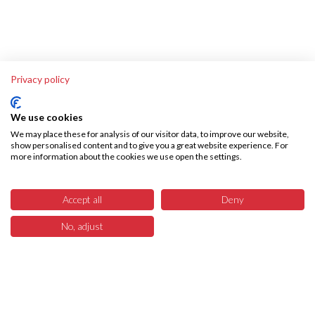
Privacy policy
We use cookies
We may place these for analysis of our visitor data, to improve our website,
show personalised content and to give you a great website experience. For
more information about the cookies we use open the settings.
Accept all
Deny
No, adjust
0
Menü
Produkte
Suchen
Warenkorb