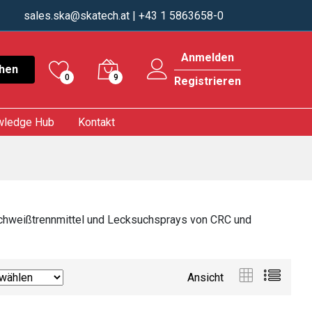
sales.ska@skatech.at
| +43 1 5863658-0
Anmelden
hen
0
9
Registrieren
wledge Hub
Kontakt
, Schweißtrennmittel und Lecksuchsprays von CRC und
Ansicht