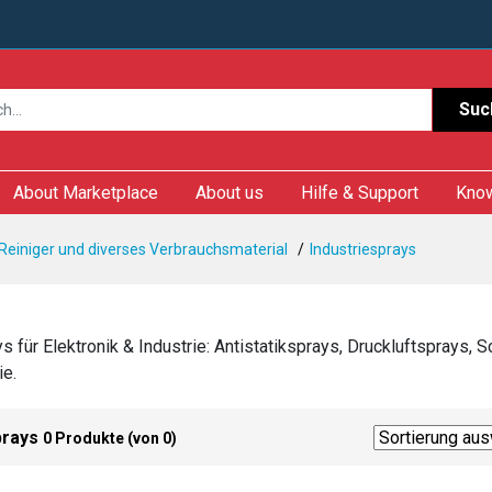
Suc
About Marketplace
About us
Hilfe & Support
Kno
 Reiniger und diverses Verbrauchsmaterial
Industriesprays
ys für Elektronik & Industrie: Antistatiksprays, Druckluftsprays
e.
prays
0 Produkte (von 0)