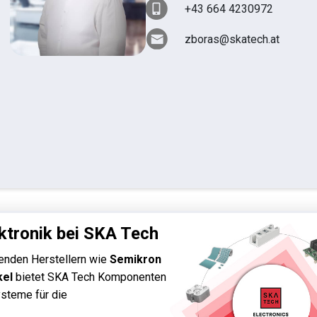
+43 664 4230972
zboras@skatech.at
ktronik bei SKA Tech
enden Herstellern wie
Semikron
kel
bietet SKA Tech Komponenten
steme für die