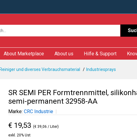
Suc
About Marketplace
About us
Hilfe & Support
Kno
 Reiniger und diverses Verbrauchsmaterial
Industriesprays
SR SEMI PER Formtrennmittel, silikonha
semi-permanent 32958-AA
Marke:
CRC Industrie
€ 19,53
(€ 39,06 / Liter)
exkl. 20% Ust