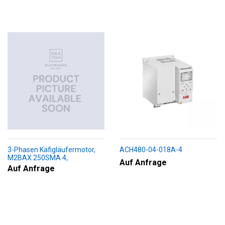
3-Phasen Käfigläufermotor,
ACH480-04-018A-4
M2BAX 250SMA 4,
Auf Anfrage
+188+230+451+009
Auf Anfrage