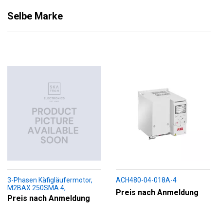
Selbe Marke
3-Phasen Käfigläufermotor,
ACH480-04-018A-4
M2BAX 250SMA 4,
Preis nach Anmeldung
+188+230+451+009
Preis nach Anmeldung