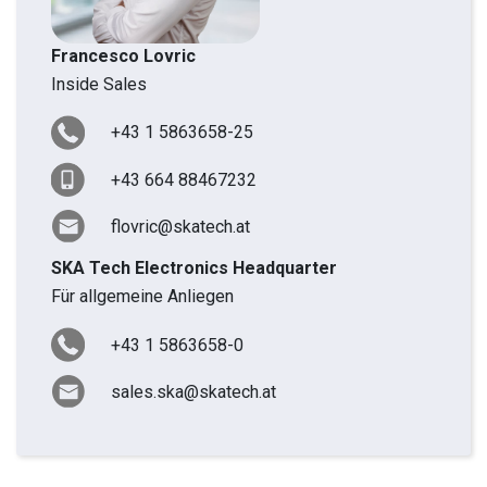
Francesco Lovric
Inside Sales
+43 1 5863658-25
+43 664 88467232
flovric@skatech.at
SKA Tech Electronics Headquarter
Für allgemeine Anliegen
+43 1 5863658-0
sales.ska@skatech.at