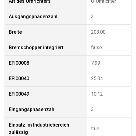
Art des Umrichters
U-Umrichter
Ausgangsphasenzahl
3
Breite
203.00
Bremschopper integriert
false
EFI00008
7.99
EFI00040
25.04
EFI00049
10.12
Eingangsphasenzahl
3
Einsatz im Industriebereich
true
zulässig