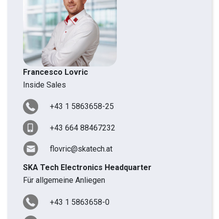
Francesco Lovric
Inside Sales
+43 1 5863658-25
+43 664 88467232
flovric@skatech.at
SKA Tech Electronics Headquarter
Für allgemeine Anliegen
+43 1 5863658-0