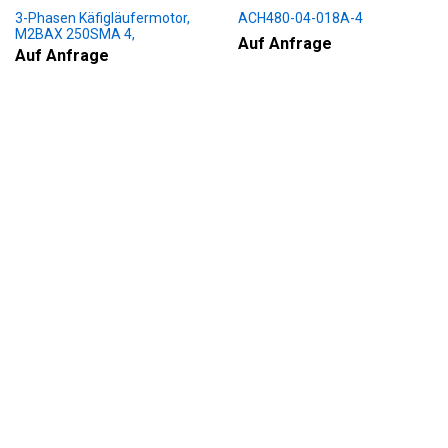
3-Phasen Käfigläufermotor,
ACH480-04-018A-4
M2BAX 250SMA 4,
Auf Anfrage
+188+230+451+009
Auf Anfrage