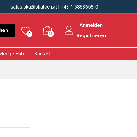
sales.ska@skatech.at
| +43 1 5863658-0
Anmelden
hen
0
11
Registrieren
wledge Hub
Kontakt