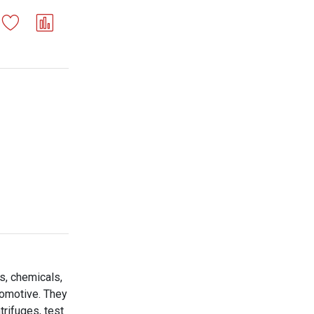
s, chemicals,
tomotive. They
trifuges, test