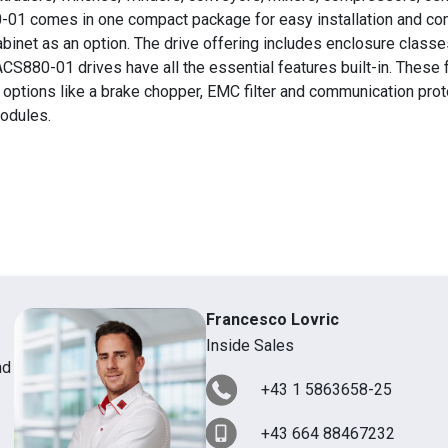
0-01 comes in one compact package for easy installation and co
cabinet as an option. The drive offering includes enclosure classe
ACS880-01 drives have all the essential features built-in. These 
s options like a brake chopper, EMC filter and communication prot
modules.
Francesco Lovric
Inside Sales
nd
+43 1 5863658-25
+43 664 88467232