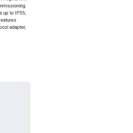
mmissioning.
s up to IP55,
features
ocol adapter,