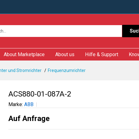
Suc
About Marketplace
About us
Hilfe & Support
Kno
ter und Stromrichter
Frequenzumrichter
ACS880-01-087A-2
Marke:
ABB
Auf Anfrage