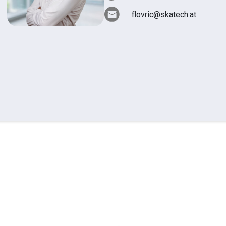
flovric@skatech.at