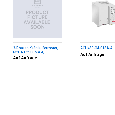
3-Phasen Käfigläufermotor,
ACH480-04-018A-4
M2BAX 250SMA 4,
Auf Anfrage
+188+230+451+009
Auf Anfrage