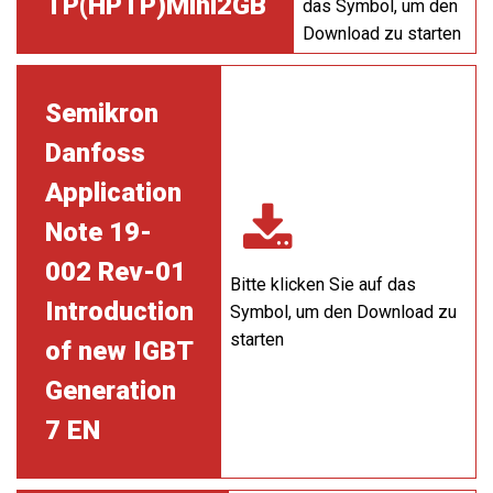
TP(HPTP)Mini2GB
das Symbol, um den
Download zu starten
Semikron
Danfoss
Application
Note 19-
002 Rev-01
Bitte klicken Sie auf das
Introduction
Symbol, um den Download zu
starten
of new IGBT
Generation
7 EN