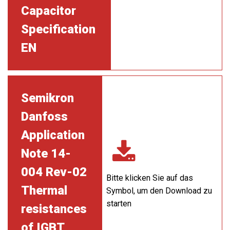
Capacitor
Specification
EN
Semikron
Danfoss
Application
Note 14-
004 Rev-02
Bitte klicken Sie auf das
Thermal
Symbol, um den Download zu
starten
resistances
of IGBT