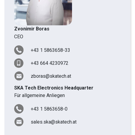
Zvonimir Boras
CEO
+43 1 5863658-33
+43 664 4230972
zboras@skatech.at
SKA Tech Electronics Headquarter
Für allgemeine Anliegen
+43 1 5863658-0
sales.ska@skatech.at