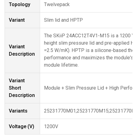
Topology
Twelvepack
Variant
Slim lid and HPTP
The SKiiP 24ACC12T4V1-M15 is a 1200 V 
height slim pressure lid and pre-applied H
Variant
=2.5 W/mK). HPTP is a silicone-based therm
Description
performance and maximizes the module's out
module lifetime.
Variant
Short
Module + Slim Pressure Lid + High Perfo
Description
Variants
25231770M01;25231770M15;25231770M2
Voltage (V)
1200V