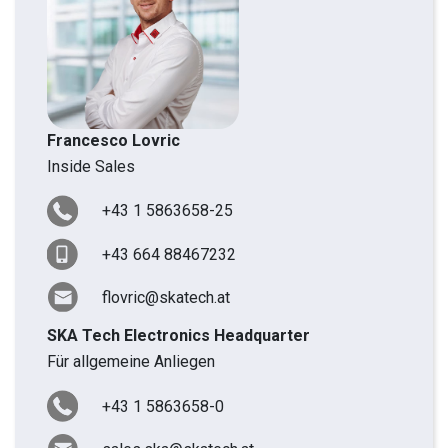
Francesco Lovric
Inside Sales
+43 1 5863658-25
+43 664 88467232
flovric@skatech.at
SKA Tech Electronics Headquarter
Für allgemeine Anliegen
+43 1 5863658-0