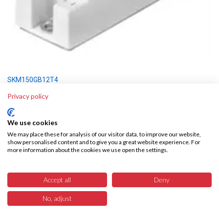
SKM150GB12T4
92,32€
Privacy policy
exkl. 20% Ust
We use cookies
We may place these for analysis of our visitor data, to improve our website,
show personalised content and to give you a great website experience. For
more information about the cookies we use open the settings.
Accept all
Deny
No, adjust
6
Menü
Produkte
Suchen
Warenkorb
Unser Angebot für Sie