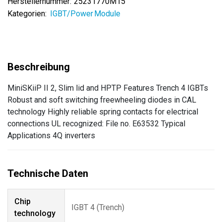
Herstellernummer:
25231770M15
Kategorien:
IGBT/Power Module
MiniSKiiP II 2, Slim lid and HPTP Features Trench 4 IGBTs
Robust and soft switching freewheeling diodes in CAL
technology Highly reliable spring contacts for electrical
connections UL recognized: File no. E63532 Typical
Applications 4Q inverters
Chip
IGBT 4 (Trench)
technology