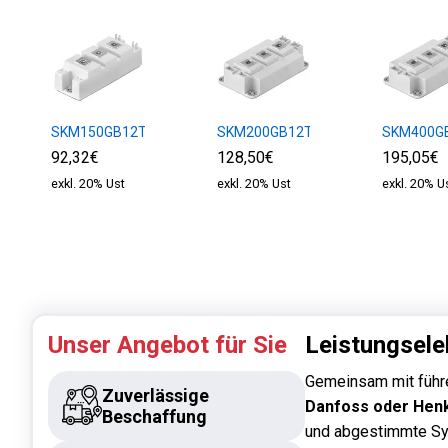
SKM150GB12T4
SKM200GB12T4
SKM400G
92,32€
128,50€
195,05€
exkl. 20% Ust
exkl. 20% Ust
exkl. 20% U
Unser Angebot für Sie
Leistungsele
Gemeinsam mit führ
Zuverlässige
Danfoss oder Hen
Beschaffung
und abgestimmte Sy