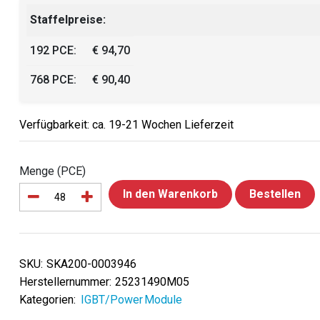
Staffelpreise:
192 PCE:
€ 94,70
768 PCE:
€ 90,40
Verfügbarkeit: ca. 19-21 Wochen Lieferzeit
Menge (PCE)
In den Warenkorb
Bestellen
SKU:
SKA200-0003946
Herstellernummer:
25231490M05
Kategorien:
IGBT/Power Module