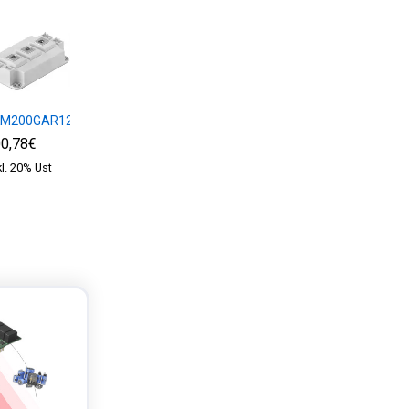
KM200GAR12E4
SKM75GB12T4
SKM100GB12T4
0,78€
62,70€
72,97€
kl. 20% Ust
exkl. 20% Ust
exkl. 20% Ust