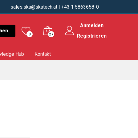
sales.ska@skatech.at
| +43 1 5863658-0
Anmelden
hen
0
27
Registrieren
wledge Hub
Kontakt