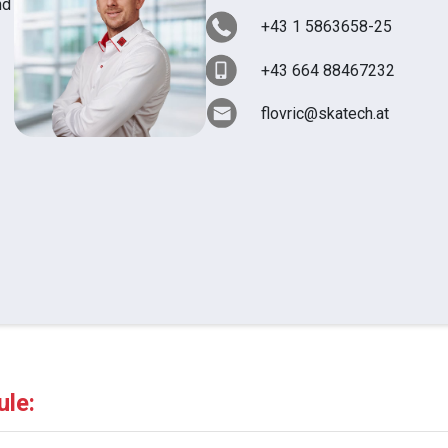
nd
+43 1 5863658-25
+43 664 88467232
flovric@skatech.at
ule: