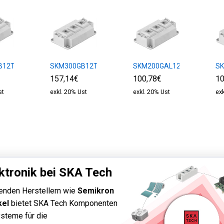
B12T4
SKM300GB12T4
SKM200GAL12E4
S
157,14€
100,78€
10
st
exkl. 20% Ust
exkl. 20% Ust
ex
ktronik bei SKA Tech
enden Herstellern wie
Semikron
kel
bietet SKA Tech Komponenten
steme für die