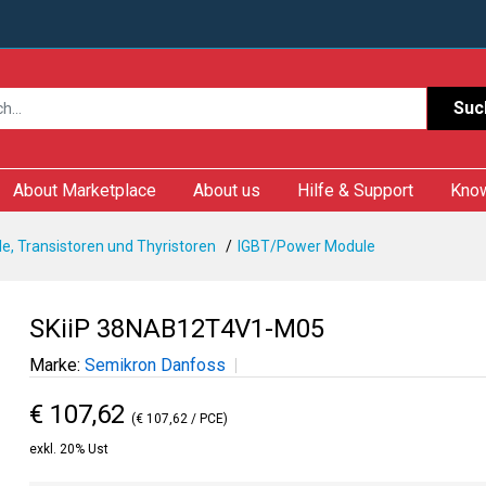
Suc
About Marketplace
About us
Hilfe & Support
Kno
e, Transistoren und Thyristoren
IGBT/Power Module
SKiiP 38NAB12T4V1-M05
Marke:
Semikron Danfoss
€ 107,62
(€ 107,62 / PCE)
exkl. 20% Ust