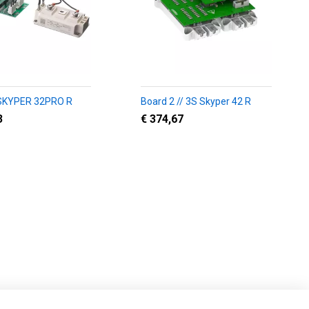
 SKYPER 32PRO R
Board 2 // 3S Skyper 42 R
3
€ 374,67