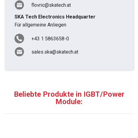
flovric@skatech.at
SKA Tech Electronics Headquarter
Für allgemeine Anliegen
+43 1 5863658-0
sales.ska@skatech.at
Beliebte Produkte in IGBT/Power
Module: