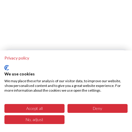
Unser Angebot für Sie
Privacy policy
We use cookies
Zuverlässige Beschaffung
We may place these for analysis of our visitor data, to improve our website,
show personalised content and to give you a great website experience. For
more information about the cookies we use open the settings.
Anwendungsspezifische Beratung
Accept all
Deny
Individuelle Systemlösungen
No, adjust
3
Menü
Produkte
Suchen
Warenkorb
Leistungselektronik bei SKA Tech