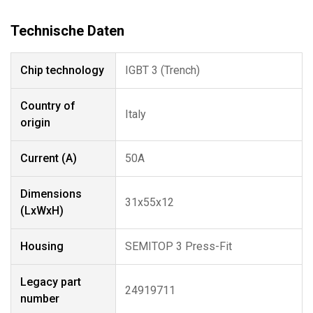
Chip technology
IGBT 3 (Trench)
Country of
Italy
origin
Current (A)
50A
Dimensions
31x55x12
(LxWxH)
Housing
SEMITOP 3 Press-Fit
Legacy part
24919711
number