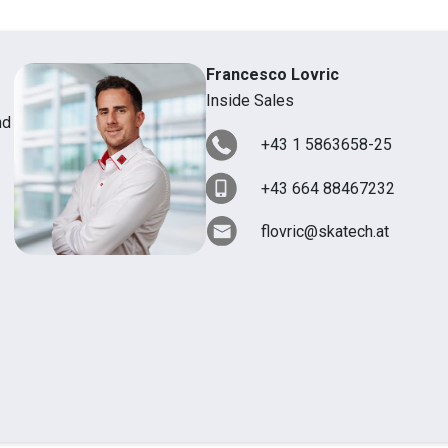
Francesco Lovric
Inside Sales
nd
+43 1 5863658-25
+43 664 88467232
flovric@skatech.at