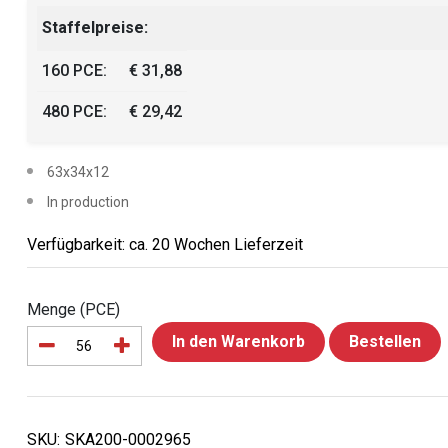
Staffelpreise:
160 PCE:
€ 31,88
480 PCE:
€ 29,42
63x34x12
In production
Verfügbarkeit: ca. 20 Wochen Lieferzeit
Menge (PCE)
In den Warenkorb
Bestellen
SKU:
SKA200-0002965