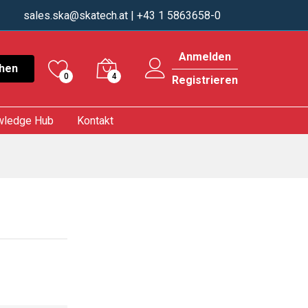
sales.ska@skatech.at
| +43 1 5863658-0
Anmelden
hen
0
4
Registrieren
wledge Hub
Kontakt