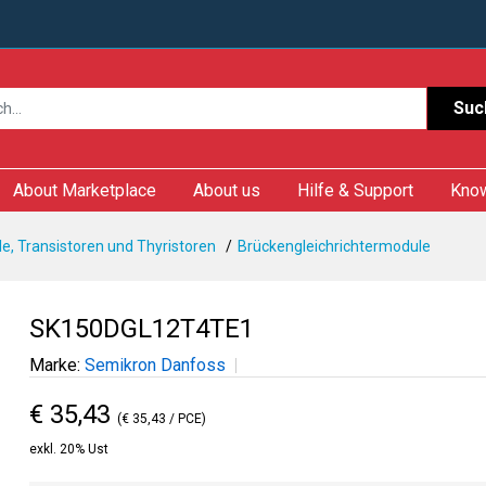
Suc
About Marketplace
About us
Hilfe & Support
Kno
e, Transistoren und Thyristoren
Brückengleichrichtermodule
SK150DGL12T4TE1
Marke:
Semikron Danfoss
€ 35,43
(€ 35,43 / PCE)
exkl. 20% Ust