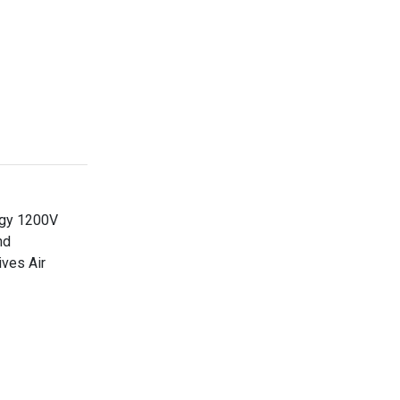
ogy 1200V
nd
ives Air