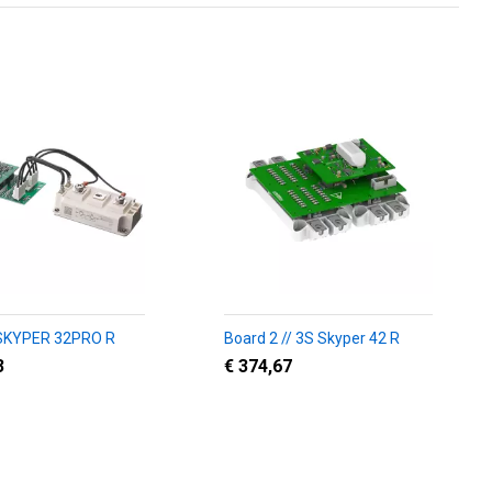
 SKYPER 32PRO R
Board 2 // 3S Skyper 42 R
3
€ 374,67