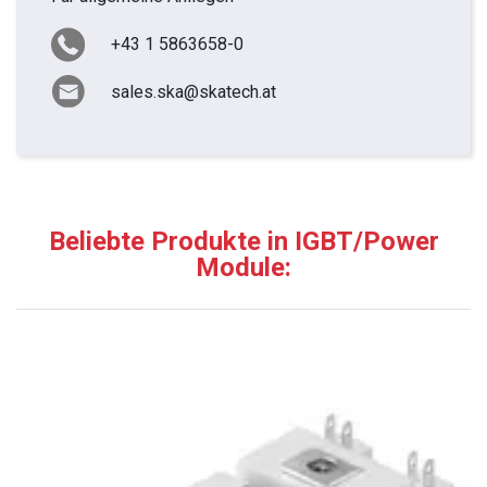
+43 1 5863658-0
sales.ska@skatech.at
Beliebte Produkte in IGBT/Power
Module: