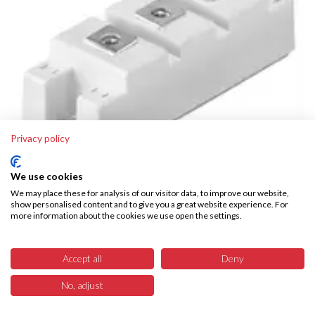
Privacy policy
We use cookies
We may place these for analysis of our visitor data, to improve our website,
SKM150GB12T4
show personalised content and to give you a great website experience. For
more information about the cookies we use open the settings.
92,32€
exkl. 20% Ust
Accept all
Deny
No, adjust
12
Menü
Produkte
Suchen
Warenkorb