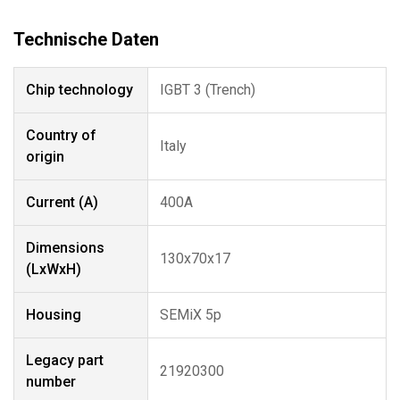
Chip technology
IGBT 3 (Trench)
Country of
Italy
origin
Current (A)
400A
Dimensions
130x70x17
(LxWxH)
Housing
SEMiX 5p
Legacy part
21920300
number