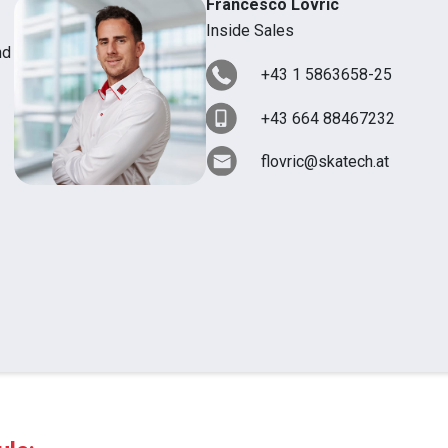
Francesco Lovric
Inside Sales
nd
+43 1 5863658-25
+43 664 88467232
flovric@skatech.at