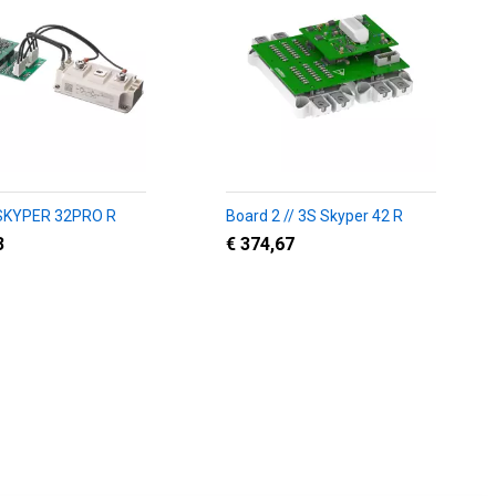
 SKYPER 32PRO R
Board 2 // 3S Skyper 42 R
3
€ 374,67