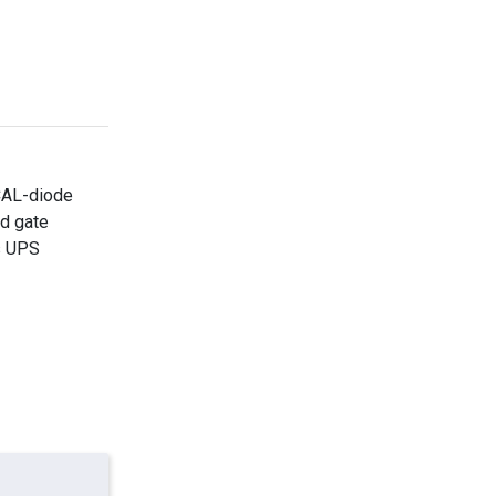
CAL-diode
ed gate
es UPS