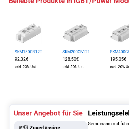
Beliebte Produkte in IGBT/Power Mod
SKM150GB12T4
SKM200GB12T4
SKM400G
92,32€
128,50€
195,05€
exkl. 20% Ust
exkl. 20% Ust
exkl. 20% U
Unser Angebot für Sie
Leistungsele
Gemeinsam mit führ
Zuverlässige