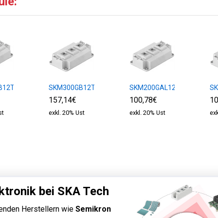
ule:
B12T4
SKM300GB12T4
SKM200GAL12E4
S
157,14€
100,78€
10
st
exkl. 20% Ust
exkl. 20% Ust
ex
ktronik bei SKA Tech
enden Herstellern wie
Semikron