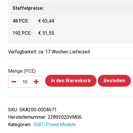
Staffelpreise:
48 PCE:
€ 63,44
192 PCE:
€ 51,55
Verfügbarkeit: ca. 17 Wochen Lieferzeit
Menge (PCE)
In den Warenkorb
Bestellen
SKU:
SKA200-0004671
Herstellernummer:
22892020VM06
Kategorien:
IGBT/Power Module