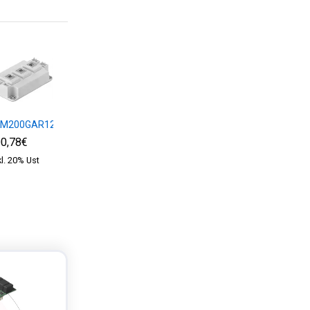
KM200GAR12E4
SKM75GB12T4
SKM100GB12T4
0,78€
62,70€
72,97€
kl. 20% Ust
exkl. 20% Ust
exkl. 20% Ust