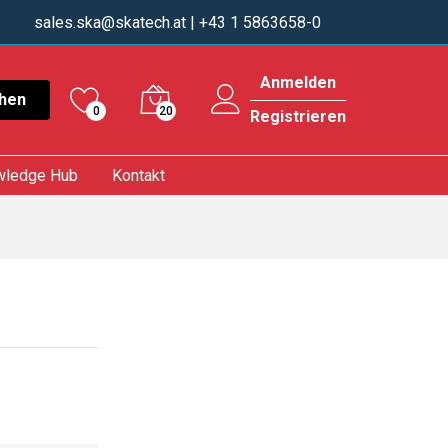
sales.ska@skatech.at
| +43 1 5863658-0
Anmelden
hen
0
20
Registrieren
wledge Hub
Kontakt