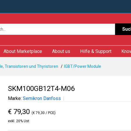
Suc
About Marketplace
About us
Hilfe & Support
Kno
e, Transistoren und Thyristoren
IGBT/Power Module
SKM100GB12T4-M06
Marke:
Semikron Danfoss
€ 79,30
(€ 79,30 / PCE)
exkl. 20% Ust