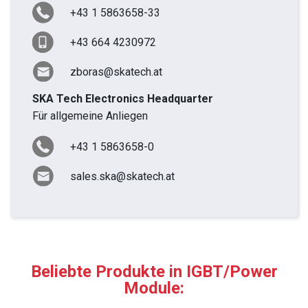
+43 1 5863658-33
+43 664 4230972
zboras@skatech.at
SKA Tech Electronics Headquarter
Für allgemeine Anliegen
+43 1 5863658-0
sales.ska@skatech.at
Beliebte Produkte in IGBT/Power
Module: