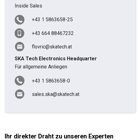
Inside Sales
+43 1 5863658-25
+43 664 88467232
flovric@skatech.at
SKA Tech Electronics Headquarter
Für allgemeine Anliegen
+43 1 5863658-0
sales.ska@skatech.at
Ihr direkter Draht zu unseren Experten