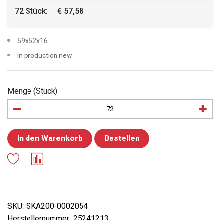
72 Stück:
€ 57,58
59x52x16
In production new
Menge (Stück)
In den Warenkorb
Bestellen
SKU:
SKA200-0002054
Herstellernummer:
25241213