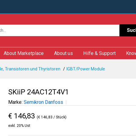
Suc
About Marketplace
About us
Hilfe & Support
Kno
e, Transistoren und Thyristoren
IGBT/Power Module
SKiiP 24AC12T4V1
Marke:
Semikron Danfoss
€ 146,83
(€ 146,83 / Stück)
exkl. 20% Ust