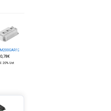
KM200GAR12E4
SKM75GB12T4
SKM100GB12T4
0,78€
62,70€
72,97€
kl. 20% Ust
exkl. 20% Ust
exkl. 20% Ust