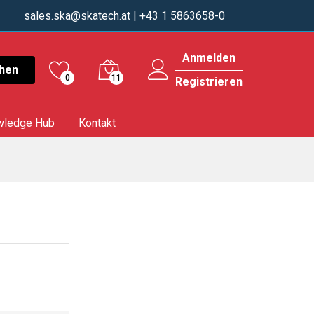
sales.ska@skatech.at
| +43 1 5863658-0
Anmelden
hen
0
11
Registrieren
wledge Hub
Kontakt