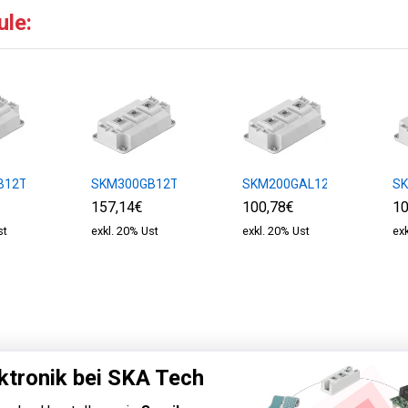
ule:
B12T4
SKM300GB12T4
SKM200GAL12E4
S
157,14€
100,78€
10
st
exkl. 20% Ust
exkl. 20% Ust
ex
ktronik bei SKA Tech