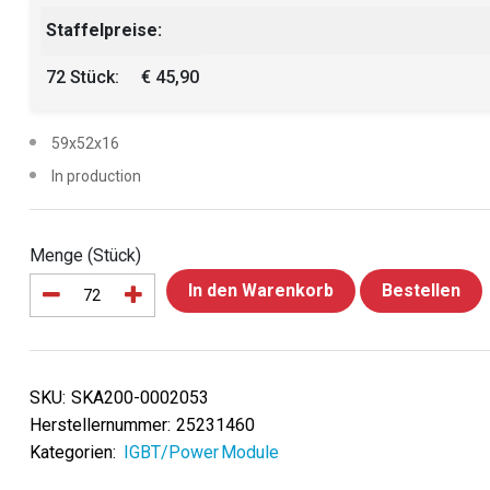
Staffelpreise:
72 Stück:
€ 45,90
59x52x16
In production
Menge (Stück)
In den Warenkorb
Bestellen
SKU:
SKA200-0002053
Herstellernummer:
25231460
Kategorien:
IGBT/Power Module