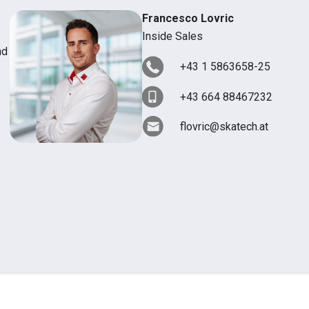
Francesco Lovric
Inside Sales
nd
+43 1 5863658-25
+43 664 88467232
flovric@skatech.at