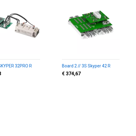
 SKYPER 32PRO R
Board 2 // 3S Skyper 42 R
3
€ 374,67