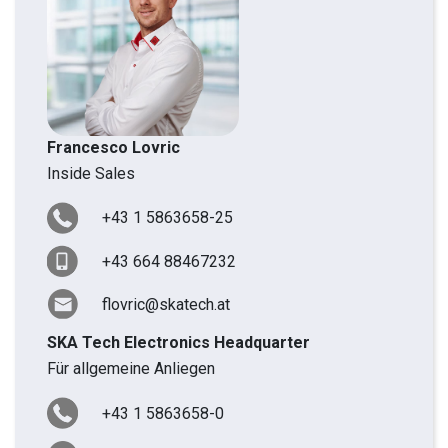
Francesco Lovric
Inside Sales
+43 1 5863658-25
+43 664 88467232
flovric@skatech.at
SKA Tech Electronics Headquarter
Für allgemeine Anliegen
+43 1 5863658-0