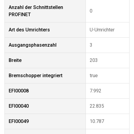
Anzahl der Schnittstellen
0
PROFINET
Art des Umrichters
U-Umrichter
Ausgangsphasenzahl
3
Breite
203
Bremschopper integriert
true
EFI00008
7.992
EFI00040
22.835
EFI00049
10.787