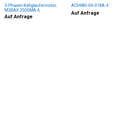
3-Phasen Käfigläufermotor,
ACH480-04-018A-4
M2BAX 250SMA 4,
Auf Anfrage
+188+230+451+009
Auf Anfrage