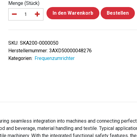
Menge (Stück)
In den Warenkorb
Bestellen
SKU:
SKA200-0000050
Herstellernummer:
3AXD50000048276
Kategorien:
Frequenzumrichter
ring seamless integration into machines and connecting perfect
ood and beverage, material handling and textile. Typical applicati
ile machinery. With the integrated functional safety features, t