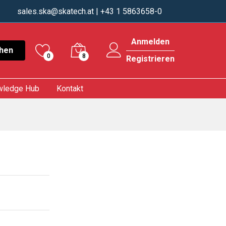
sales.ska@skatech.at
| +43 1 5863658-0
Anmelden
hen
0
8
Registrieren
wledge Hub
Kontakt