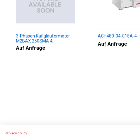
3-Phasen Käfigläufermotor,
ACH480-04-018A-4
M2BAX 250SMA 4,
Auf Anfrage
+188+230+451+009
Auf Anfrage
Privacy policy