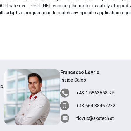
PROFIsafe over PROFINET, ensuring the motor is safely stopped 
with adaptive programming to match any specific application requ
Francesco Lovric
Inside Sales
nd
+43 1 5863658-25
+43 664 88467232
flovric@skatech.at