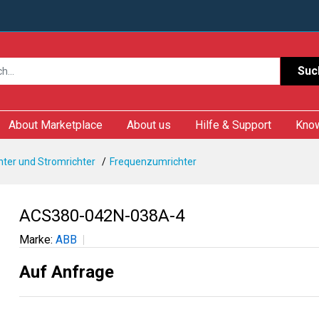
Suc
About Marketplace
About us
Hilfe & Support
Kno
ter und Stromrichter
Frequenzumrichter
ACS380-042N-038A-4
Marke:
ABB
Auf Anfrage