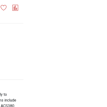
ly to
ons include
he ACS380