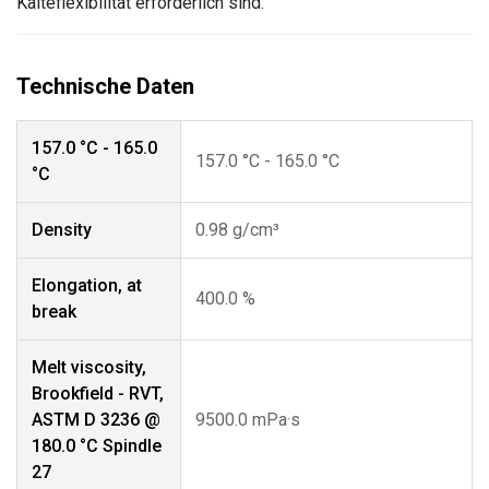
Kälteflexibilität erforderlich sind.
157.0 °C - 165.0
157.0 °C - 165.0 °C
°C
Density
0.98 g/cm³
Elongation, at
400.0 %
break
Melt viscosity,
Brookfield - RVT,
ASTM D 3236 @
9500.0 mPa·s
180.0 °C Spindle
27