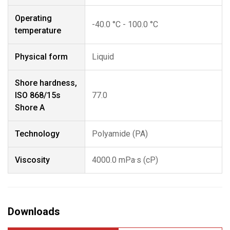
Operating
-40.0 °C - 100.0 °C
temperature
Physical form
Liquid
Shore hardness,
ISO 868/15s
77.0
Shore A
Technology
Polyamide (PA)
Viscosity
4000.0 mPa·s (cP)