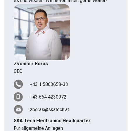
es uns wissen. Wir helfen Ihnen gerne weiter!
Zvonimir Boras
CEO
+43 1 5863658-33
+43 664 4230972
zboras@skatech.at
SKA Tech Electronics Headquarter
Für allgemeine Anliegen