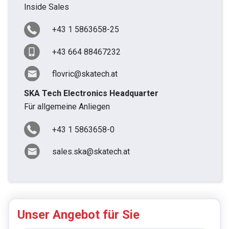
Inside Sales
+43 1 5863658-25
+43 664 88467232
flovric@skatech.at
SKA Tech Electronics Headquarter
Für allgemeine Anliegen
+43 1 5863658-0
sales.ska@skatech.at
Unser Angebot für Sie