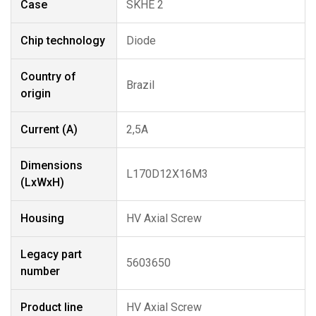
Case
SKHE 2
Chip technology
Diode
Country of
Brazil
origin
Current (A)
2,5A
Dimensions
L170D12X16M3
(LxWxH)
Housing
HV Axial Screw
Legacy part
5603650
number
Product line
HV Axial Screw