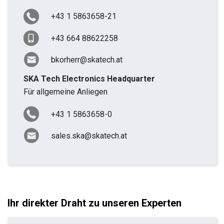
+43 1 5863658-21
+43 664 88622258
bkorherr@skatech.at
SKA Tech Electronics Headquarter
Für allgemeine Anliegen
+43 1 5863658-0
sales.ska@skatech.at
Ihr direkter Draht zu unseren Experten