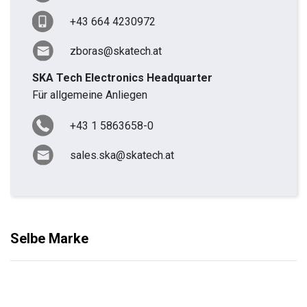
+43 664 4230972
zboras@skatech.at
SKA Tech Electronics Headquarter
Für allgemeine Anliegen
+43 1 5863658-0
sales.ska@skatech.at
Selbe Marke