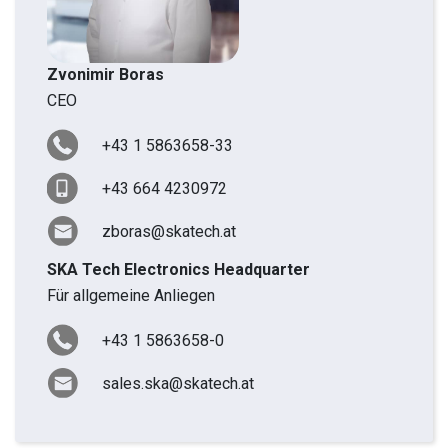
Zvonimir Boras
CEO
+43 1 5863658-33
+43 664 4230972
zboras@skatech.at
SKA Tech Electronics Headquarter
Für allgemeine Anliegen
+43 1 5863658-0
sales.ska@skatech.at