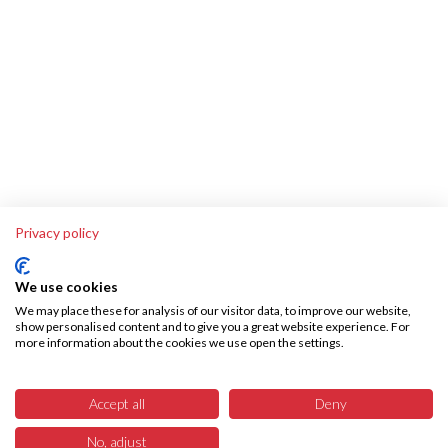
Privacy policy
We use cookies
We may place these for analysis of our visitor data, to improve our website,
show personalised content and to give you a great website experience. For
more information about the cookies we use open the settings.
Über SKA-Tech
Effiziente Warenbeschaffung leicht gemacht – SKA Tech übernimmt Ihren
Accept all
Deny
gesamten Warenbeschaffungsprozess, vollautomatisiert und fehlerfrei.
Sparen Sie Zeit, reduzieren Sie Kosten bzw. interne Ressourcen und
No, adjust
21