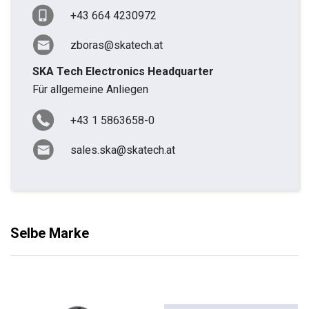
+43 664 4230972
zboras@skatech.at
SKA Tech Electronics Headquarter
Für allgemeine Anliegen
+43 1 5863658-0
sales.ska@skatech.at
Selbe Marke