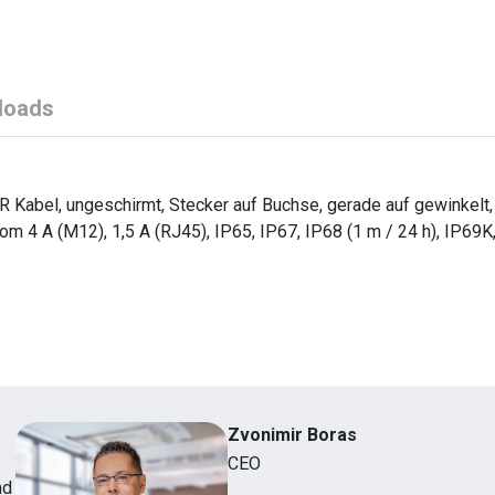
loads
Kabel, ungeschirmt, Stecker auf Buchse, gerade auf gewinkelt, 
m 4 A (M12), 1,5 A (RJ45), IP65, IP67, IP68 (1 m / 24 h), IP69K
Zvonimir Boras
CEO
nd