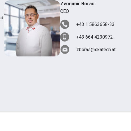
Zvonimir Boras
CEO
nd
+43 1 5863658-33
+43 664 4230972
zboras@skatech.at