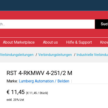
Suc
About Marketplace
About us
Hilfe & Support
Kno
 Verbindungsleitungen
Verbindungsleitungen
Industrielle Verbind
RST 4-RKMWV 4-251/2 M
Marke:
Lumberg Automation / Belden
€ 11,45
(€ 11,45 / Stück)
exkl. 20% Ust