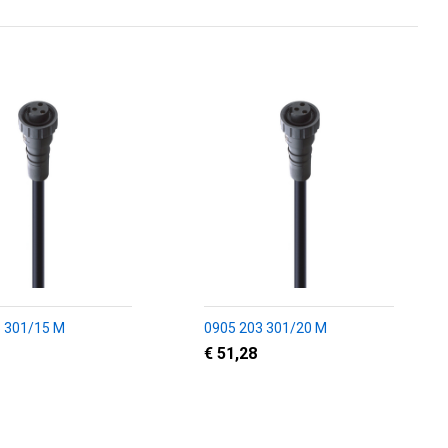
 301/15 M
0905 203 301/20 M
€ 51,28