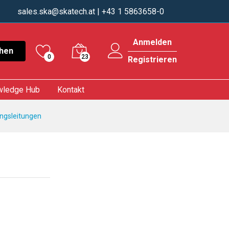
sales.ska@skatech.at
| +43 1 5863658-0
Anmelden
hen
0
23
Registrieren
wledge Hub
Kontakt
ungsleitungen