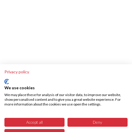
Privacy policy
We use cookies
We may place these for analysis of our visitor data, to improve our website,
show personalised content and to give you a great website experience. For
more information about the cookies we use open the settings.
Über SKA-Tech
Effiziente Warenbeschaffung leicht gemacht – SKA Tech übernimmt Ihren
Accept all
Deny
gesamten Warenbeschaffungsprozess, vollautomatisiert und fehlerfrei.
Sparen Sie Zeit, reduzieren Sie Kosten bzw. interne Ressourcen und