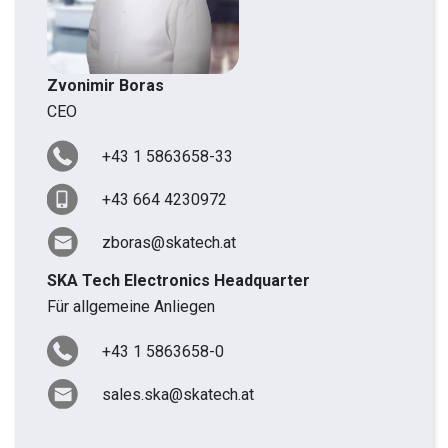
Zvonimir Boras
CEO
+43 1 5863658-33
+43 664 4230972
zboras@skatech.at
SKA Tech Electronics Headquarter
Für allgemeine Anliegen
+43 1 5863658-0
sales.ska@skatech.at