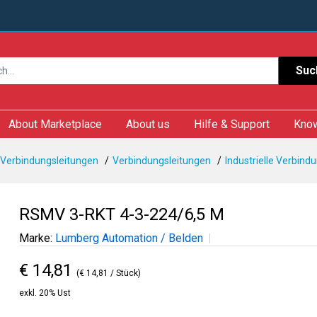
Suc
About Marketplace
About us
Hilfe & Support
Kno
 Verbindungsleitungen
Verbindungsleitungen
Industrielle Verbind
RSMV 3-RKT 4-3-224/6,5 M
Marke:
Lumberg Automation / Belden
€ 14,81
(€ 14,81 / Stück)
exkl. 20% Ust