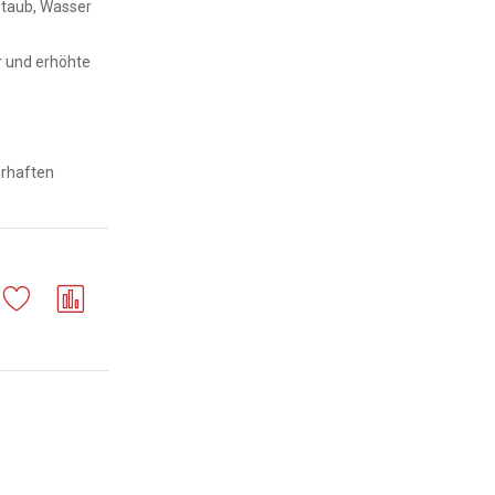
taub, Wasser
r und erhöhte
erhaften