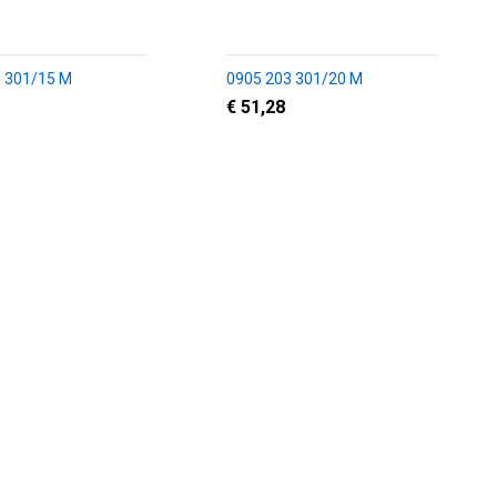
 301/15 M
0905 203 301/20 M
€ 51,28