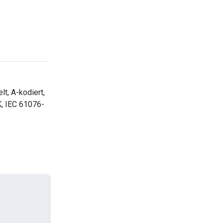
t, A-kodiert,
K, IEC 61076-