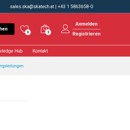
sales.ska@skatech.at
| +43 1 5863658-0
Anmelden
hen
0
3
Registrieren
wledge Hub
Kontakt
ungsleitungen