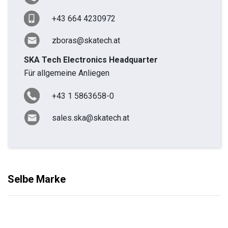
+43 664 4230972
zboras@skatech.at
SKA Tech Electronics Headquarter
Für allgemeine Anliegen
+43 1 5863658-0
sales.ska@skatech.at
Selbe Marke