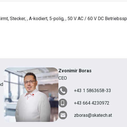
mt, Stecker, , A-kodiert, 5-polig, , 50 V AC / 60 V DC Betriebss
Zvonimir Boras
CEO
nd
+43 1 5863658-33
+43 664 4230972
zboras@skatech.at