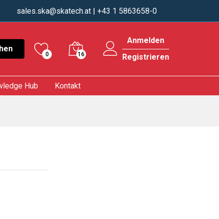
sales.ska@skatech.at
| +43 1 5863658-0
Anmelden
hen
0
16
Registrieren
wledge Hub
Kontakt