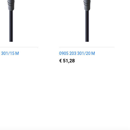
 301/15 M
0905 203 301/20 M
€ 51,28