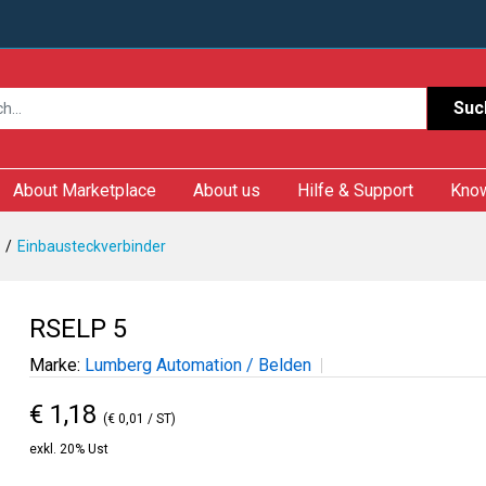
Suc
About Marketplace
About us
Hilfe & Support
Kno
Einbausteckverbinder
RSELP 5
Marke:
Lumberg Automation / Belden
€ 1,18
(€ 0,01 / ST)
exkl. 20% Ust