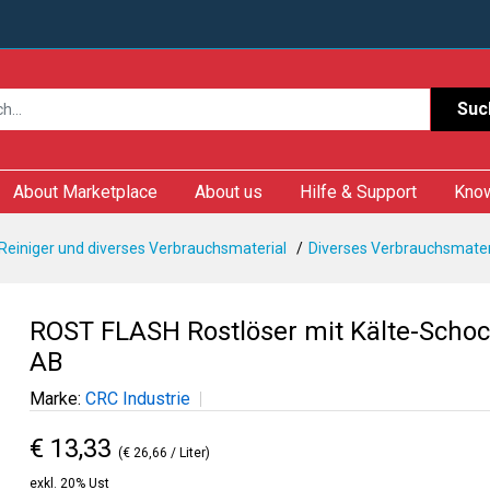
Suc
About Marketplace
About us
Hilfe & Support
Kno
 Reiniger und diverses Verbrauchsmaterial
Diverses Verbrauchsmater
ROST FLASH Rostlöser mit Kälte-Schoc
AB
Marke:
CRC Industrie
€ 13,33
(€ 26,66 / Liter)
exkl. 20% Ust