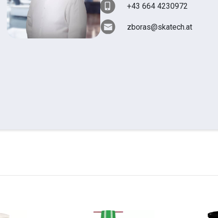
+43 664 4230972
zboras@skatech.at