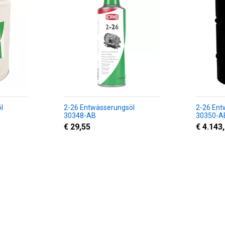
l
2-26 Entwässerungsöl
2-26 Ent
30348-AB
30350-A
€ 29,55
€ 4.143