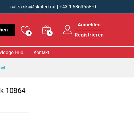
sales.ska@skatech.at
| +43 1 5863658-0
Anmelden
hen
0
4
Registrieren
wledge Hub
Kontakt
ial
k 10864-