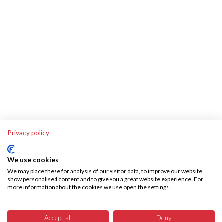
Privacy policy
We use cookies
We may place these for analysis of our visitor data, to improve our website,
show personalised content and to give you a great website experience. For
more information about the cookies we use open the settings.
Über SKA-Tech
Effiziente Warenbeschaffung leicht gemacht – SKA Tech übernimmt Ihren
Accept all
Deny