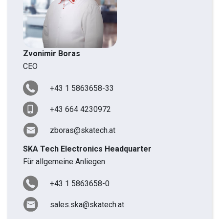
Zvonimir Boras
CEO
+43 1 5863658-33
+43 664 4230972
zboras@skatech.at
SKA Tech Electronics Headquarter
Für allgemeine Anliegen
+43 1 5863658-0
sales.ska@skatech.at