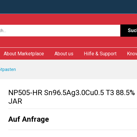
Suc
About Marketplace
About us
Hilfe & Support
Kno
ötpasten
NP505-HR Sn96.5Ag3.0Cu0.5 T3 88.5%
JAR
Auf Anfrage