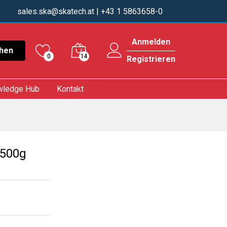
sales.ska@skatech.at
| +43 1 5863658-0
Anmelden
hen
0
14
Registrieren
wledge Hub
Kontakt
 500g