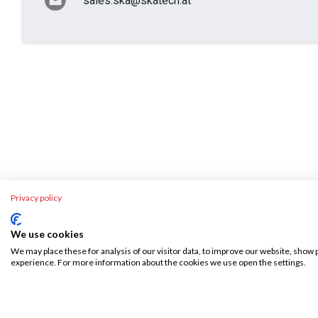
sales.ska@skatech.at
Privacy policy
We use cookies
Über SKA-Tech
Rechtl
We may place these for analysis of our visitor data, to improve our website, show 
experience. For more information about the cookies we use open the settings.
Effiziente Warenbeschaffung leicht gemacht –
AGB
SKA Tech übernimmt Ihren gesamten
Widerruf
Warenbeschaffungsprozess, vollautomatisiert
Datensc
und fehlerfrei. Sparen Sie Zeit, reduzieren Sie
Kosten bzw. interne Ressourcen und
Complian