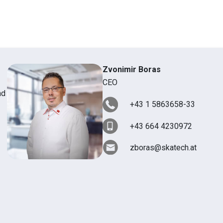
Zvonimir Boras
CEO
nd
+43 1 5863658-33
+43 664 4230972
zboras@skatech.at