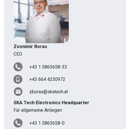
Zvonimir Boras
CEO
+43 1 5863658-33
+43 664 4230972
zboras@skatech.at
SKA Tech Electronics Headquarter
Für allgemeine Anliegen
+43 1 5863658-0