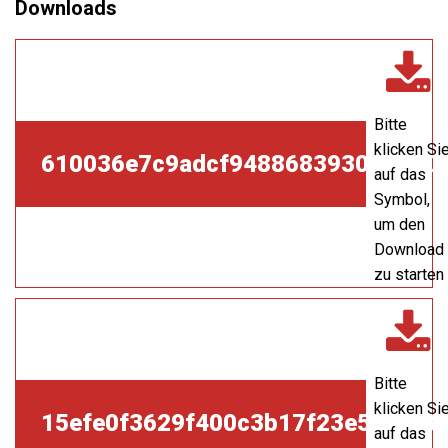
Bitte
klicken Si
610036e7c9adcf9488683930d96d0b
auf das
Symbol,
um den
Download
zu starten
Bitte
klicken Si
15efe0f3629f400c3b17f23e57e5f3a
auf das