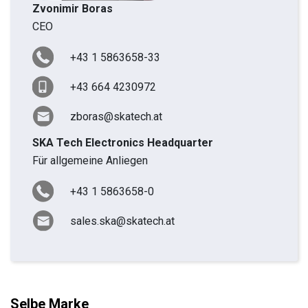
Zvonimir Boras
CEO
+43 1 5863658-33
+43 664 4230972
zboras@skatech.at
SKA Tech Electronics Headquarter
Für allgemeine Anliegen
+43 1 5863658-0
sales.ska@skatech.at
Selbe Marke