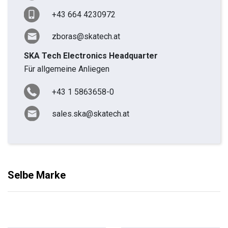
+43 664 4230972
zboras@skatech.at
SKA Tech Electronics Headquarter
Für allgemeine Anliegen
+43 1 5863658-0
sales.ska@skatech.at
Selbe Marke