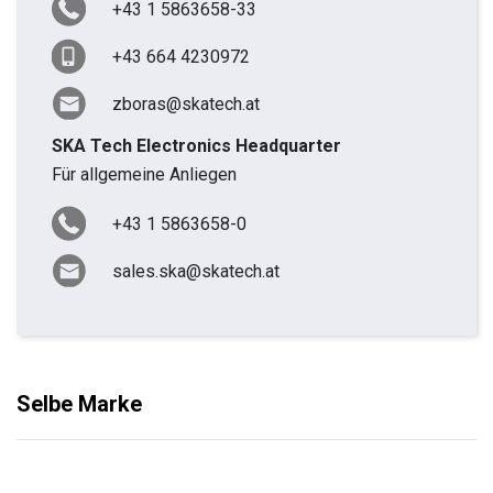
+43 1 5863658-33
+43 664 4230972
zboras@skatech.at
SKA Tech Electronics Headquarter
Für allgemeine Anliegen
+43 1 5863658-0
sales.ska@skatech.at
Selbe Marke