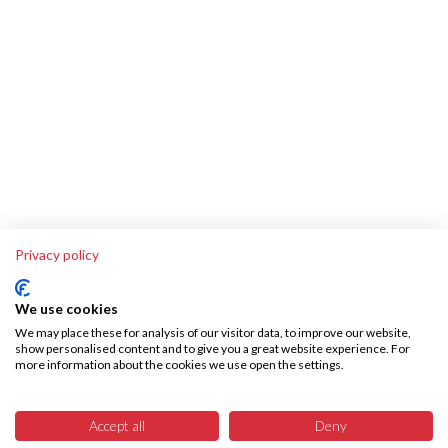
Privacy policy
We use cookies
We may place these for analysis of our visitor data, to improve our website,
show personalised content and to give you a great website experience. For
more information about the cookies we use open the settings.
Über SKA-Tech
Effiziente Warenbeschaffung leicht gemacht – SKA Tech übernimmt Ihren
Accept all
Deny
gesamten Warenbeschaffungsprozess, vollautomatisiert und fehlerfrei.