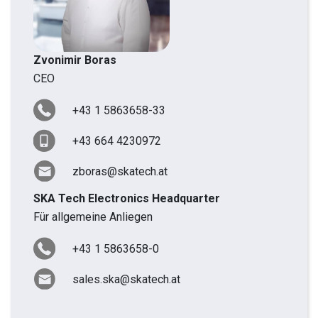
Zvonimir Boras
CEO
+43 1 5863658-33
+43 664 4230972
zboras@skatech.at
SKA Tech Electronics Headquarter
Für allgemeine Anliegen
+43 1 5863658-0
sales.ska@skatech.at