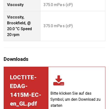
Viscosity
375.0 mPa·s (cP)
Viscosity,
Brookfield, @
375.0 mPa·s (cP)
20.0 °C Speed
20 rpm
LOCTITE-
EDAG-
Bitte klicken Sie auf das
1415M-EC-
Symbol, um den Download zu
en_GL.pdf
starten