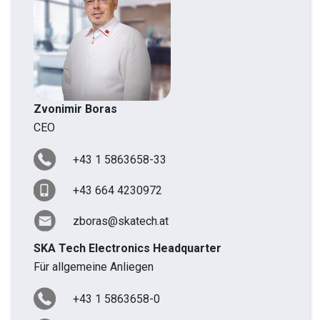
Zvonimir Boras
CEO
+43 1 5863658-33
+43 664 4230972
zboras@skatech.at
SKA Tech Electronics Headquarter
Für allgemeine Anliegen
+43 1 5863658-0