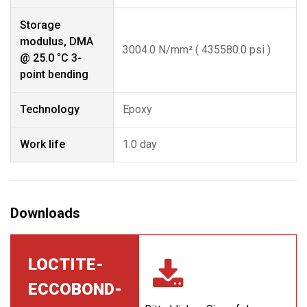
Storage
modulus, DMA
3004.0 N/mm² ( 435580.0 psi )
@ 25.0 °C 3-
point bending
Technology
Epoxy
Work life
1.0 day
LOCTITE-
ECCOBOND-