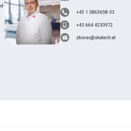
nd
+43 1 5863658-33
+43 664 4230972
zboras@skatech.at