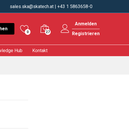
sales.ska@skatech.at
| +43 1 5863658-0
Anmelden
hen
0
27
Registrieren
wledge Hub
Kontakt