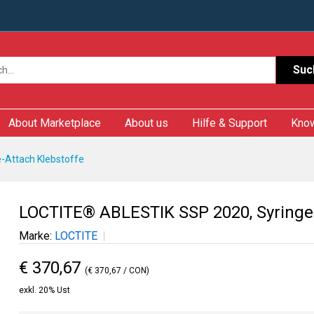
Suc
About Marketplace
About us
Hilfe & Support
Kno
e-Attach Klebstoffe
LOCTITE® ABLESTIK SSP 2020, Syringe
Marke:
LOCTITE
€ 370,67
(€ 370,67 / CON)
exkl. 20% Ust