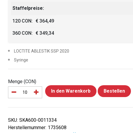
Staffelpreise:
120 CON:
€ 364,49
360 CON:
€ 349,34
LOCTITE ABLESTIK SSP 2020
Syringe
Menge (CON)
In den Warenkorb
Bestellen
SKU:
SKA600-0011334
Herstellernummer:
1735608