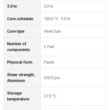
3.0 hr.
3.0 hr.
Cure schedule
100.0 °C : 3.0 hr.
Cure type
Heat Cure
Number of
2 Part
components
Physical form
Paste
Shear strength,
350.0 psi
Aluminum
Storage
27.0 °C
temperature