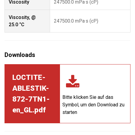
Viscosity
247500.0 mPa·s (cP)
Viscosity, @
247500.0 mPa·s (cP)
25.0 °C
LOCTITE-
ABLESTIK-
Bitte klicken Sie auf das
872-7TN1-
Symbol, um den Download zu
en_GL.pdf
starten