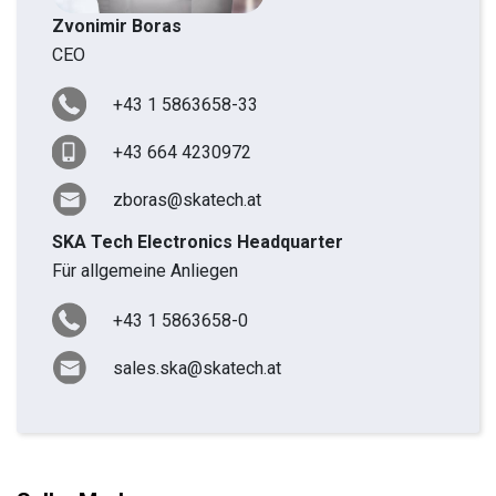
Zvonimir Boras
CEO
+43 1 5863658-33
+43 664 4230972
zboras@skatech.at
SKA Tech Electronics Headquarter
Für allgemeine Anliegen
+43 1 5863658-0
sales.ska@skatech.at