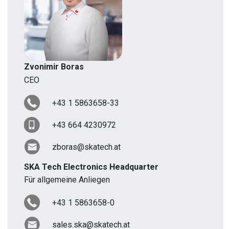
Zvonimir Boras
CEO
+43 1 5863658-33
+43 664 4230972
zboras@skatech.at
SKA Tech Electronics Headquarter
Für allgemeine Anliegen
+43 1 5863658-0
sales.ska@skatech.at