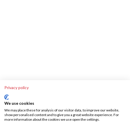
Privacy policy
We use cookies
We may place these for analysis of our visitor data, to improve our website,
show personalised content and to give you a great website experience. For
more information about the cookies we use open the settings.
Über SKA-Tech