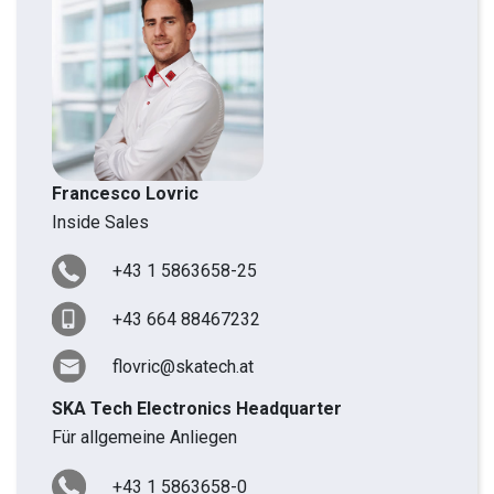
Francesco Lovric
Inside Sales
+43 1 5863658-25
+43 664 88467232
flovric@skatech.at
SKA Tech Electronics Headquarter
Für allgemeine Anliegen
+43 1 5863658-0