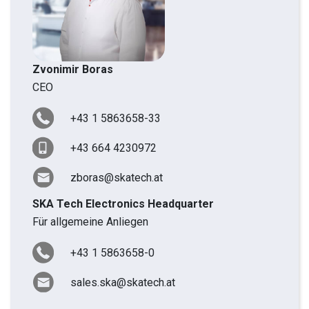
Zvonimir Boras
CEO
+43 1 5863658-33
+43 664 4230972
zboras@skatech.at
SKA Tech Electronics Headquarter
Für allgemeine Anliegen
+43 1 5863658-0
sales.ska@skatech.at