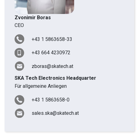
Zvonimir Boras
CEO
+43 1 5863658-33
+43 664 4230972
zboras@skatech.at
SKA Tech Electronics Headquarter
Für allgemeine Anliegen
+43 1 5863658-0
sales.ska@skatech.at