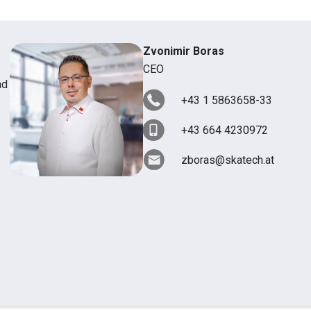
Zvonimir Boras
CEO
nd
+43 1 5863658-33
+43 664 4230972
zboras@skatech.at