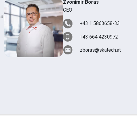
Zvonimir Boras
CEO
nd
+43 1 5863658-33
+43 664 4230972
zboras@skatech.at