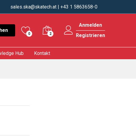
sales.ska@skatech.at
| +43 1 5863658-0
Anmelden
hen
0
2
Registrieren
wledge Hub
Kontakt