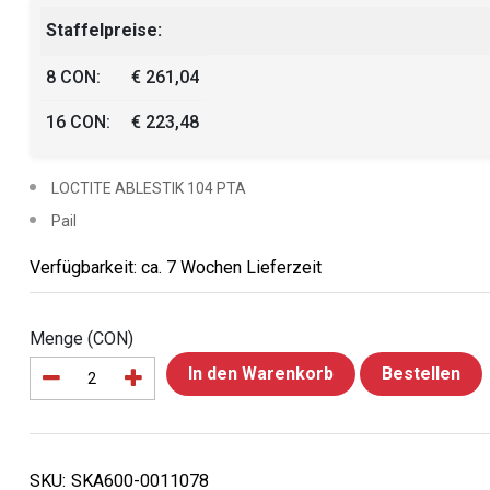
Staffelpreise:
8 CON:
€ 261,04
16 CON:
€ 223,48
LOCTITE ABLESTIK 104 PTA
Pail
Verfügbarkeit: ca. 7 Wochen Lieferzeit
Menge (CON)
In den Warenkorb
Bestellen
SKU:
SKA600-0011078