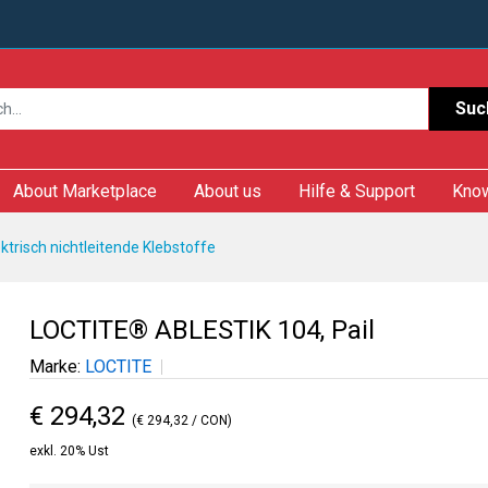
Suc
About Marketplace
About us
Hilfe & Support
Kno
ektrisch nichtleitende Klebstoffe
LOCTITE® ABLESTIK 104, Pail
Marke:
LOCTITE
€ 294,32
(€ 294,32 / CON)
exkl. 20% Ust