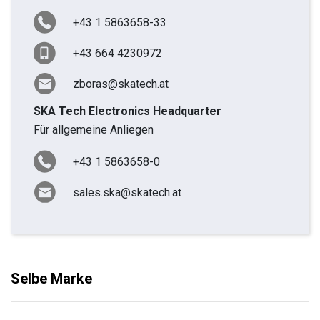
+43 1 5863658-33
+43 664 4230972
zboras@skatech.at
SKA Tech Electronics Headquarter
Für allgemeine Anliegen
+43 1 5863658-0
sales.ska@skatech.at
Selbe Marke