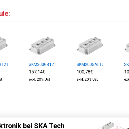
ule:
B12T4
SKM300GB12T4
SKM200GAL12E4
S
157,14€
100,78€
10
st
exkl. 20% Ust
exkl. 20% Ust
ex
ktronik bei SKA Tech