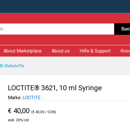
Suc
About Marketplace
About us
Hilfe & Support
Kno
D-Klebstoffe
LOCTITE® 3621, 10 ml Syringe
Marke:
LOCTITE
€ 40,00
(€ 40,00 / CON)
exkl. 20% Ust