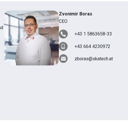
Zvonimir Boras
CEO
nd
+43 1 5863658-33
+43 664 4230972
zboras@skatech.at