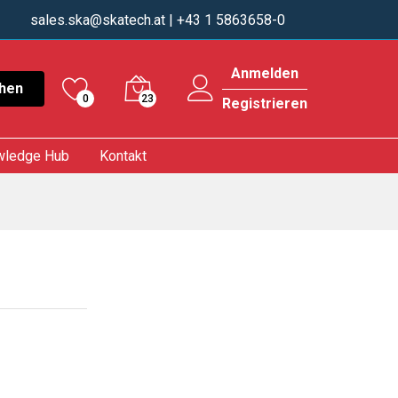
sales.ska@skatech.at
| +43 1 5863658-0
Anmelden
hen
0
23
Registrieren
wledge Hub
Kontakt