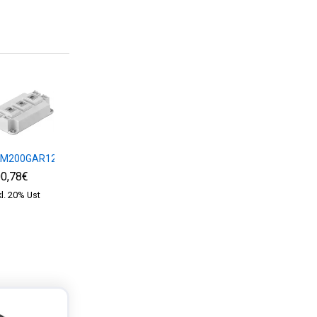
KM200GAR12E4
SKM75GB12T4
SKM100GB12T4
0,78€
62,70€
72,97€
kl. 20% Ust
exkl. 20% Ust
exkl. 20% Ust