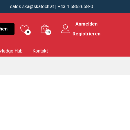
sales.ska@skatech.at
| +43 1 5863658-0
Anmelden
hen
0
13
Registrieren
wledge Hub
Kontakt