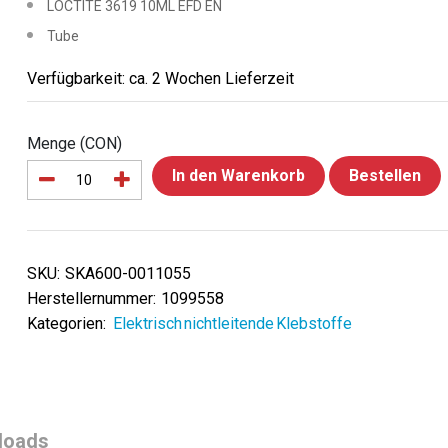
LOCTITE 3619 10ML EFD EN
Tube
Verfügbarkeit: ca. 2 Wochen Lieferzeit
Menge (CON)
In den Warenkorb
Bestellen
SKU:
SKA600-0011055
Herstellernummer:
1099558
Kategorien:
Elektrisch nichtleitende Klebstoffe
loads