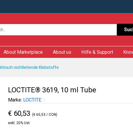
Suc
About Marketplace
About us
Hilfe & Support
Kno
ektrisch nichtleitende Klebstoffe
LOCTITE® 3619, 10 ml Tube
Marke:
LOCTITE
€ 60,53
(€ 60,53 / CON)
exkl. 20% Ust