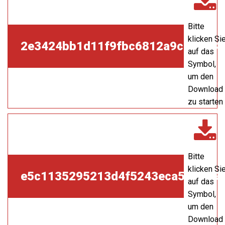
Bitte
klicken Si
2e3424bb1d11f9fbc6812a9c7095f8
auf das
Symbol,
um den
Download
zu starten
Bitte
klicken Si
e5c1135295213d4f5243eca5997094
auf das
Symbol,
um den
Download