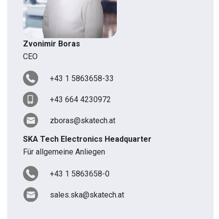
Zvonimir Boras
CEO
+43 1 5863658-33
+43 664 4230972
zboras@skatech.at
SKA Tech Electronics Headquarter
Für allgemeine Anliegen
+43 1 5863658-0
sales.ska@skatech.at