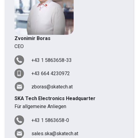
Zvonimir Boras
CEO
+43 1 5863658-33
+43 664 4230972
zboras@skatech.at
SKA Tech Electronics Headquarter
Für allgemeine Anliegen
+43 1 5863658-0
sales.ska@skatech.at