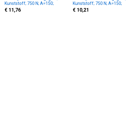
Kunststoff; 750 N; A=150;
Kunststoff; 750 N; A=150;
Rundung; M6;
Schräge;
€ 11,76
€ 10,21