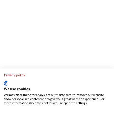
Privacy policy
We use cookies
We may place these for analysis of our visitor data, to improve our website,
show personalised content and to give you a great website experience. For
more information about the cookies we use open the settings.
Über SKA-Tech