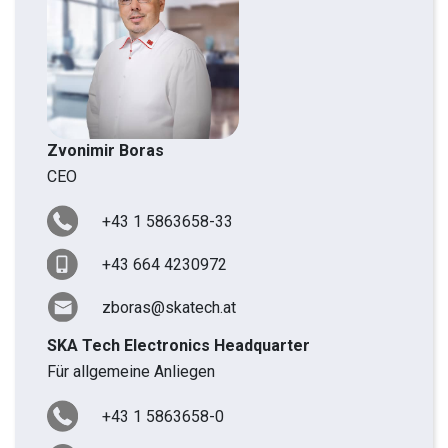
Zvonimir Boras
CEO
+43 1 5863658-33
+43 664 4230972
zboras@skatech.at
SKA Tech Electronics Headquarter
Für allgemeine Anliegen
+43 1 5863658-0