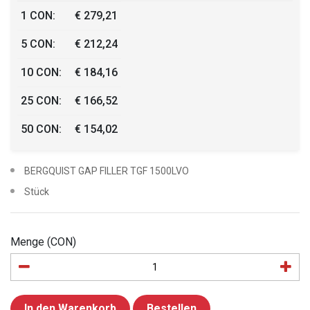
1 CON:
€ 279,21
5 CON:
€ 212,24
10 CON:
€ 184,16
25 CON:
€ 166,52
50 CON:
€ 154,02
BERGQUIST GAP FILLER TGF 1500LVO
Stück
Menge (CON)
In den Warenkorb
Bestellen