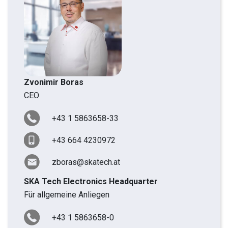
Zvonimir Boras
CEO
+43 1 5863658-33
+43 664 4230972
zboras@skatech.at
SKA Tech Electronics Headquarter
Für allgemeine Anliegen
+43 1 5863658-0