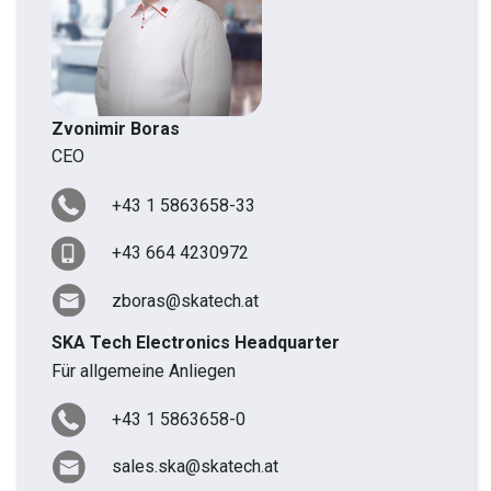
Zvonimir Boras
CEO
+43 1 5863658-33
+43 664 4230972
zboras@skatech.at
SKA Tech Electronics Headquarter
Für allgemeine Anliegen
+43 1 5863658-0
sales.ska@skatech.at