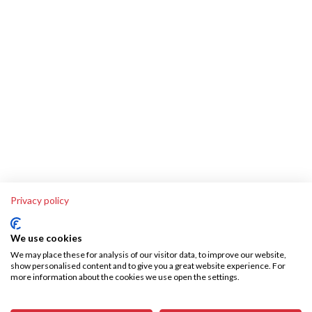
Privacy policy
We use cookies
We may place these for analysis of our visitor data, to improve our website,
show personalised content and to give you a great website experience. For
more information about the cookies we use open the settings.
Über SKA-Tech